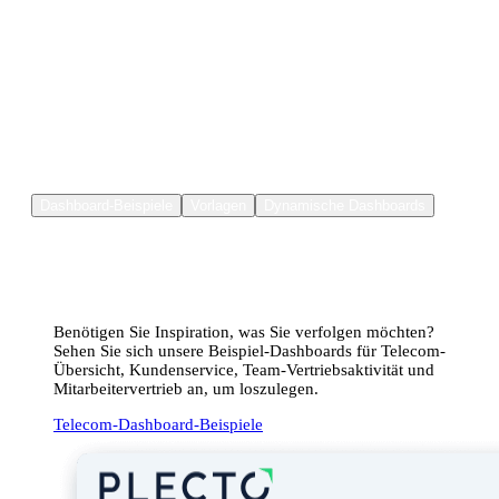
Erste Schritte
Jetzt
mit einfachen Einrichtungs-
Dashboards starten
Dashboard-Beispiele
Vorlagen
Dynamische Dashboards
Entdecken Sie unsere Dashboard-Beispiele
Benötigen Sie Inspiration, was Sie verfolgen möchten?
Sehen Sie sich unsere Beispiel-Dashboards für Telecom-
Übersicht, Kundenservice, Team-Vertriebsaktivität und
Mitarbeitervertrieb an, um loszulegen.
Telecom-Dashboard-Beispiele