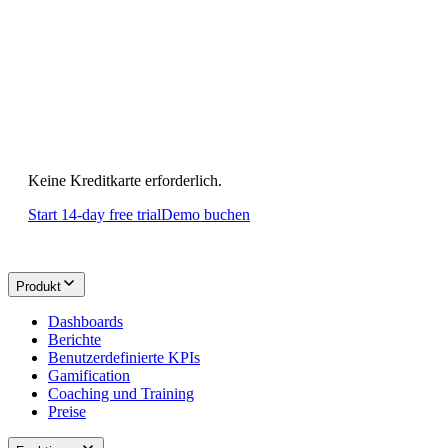
Beginnen Sie noch heute mit
Ihrem
ersten Dashboard.
Keine Kreditkarte erforderlich.
Start 14-day free trial
Demo buchen
Produkt
Dashboards
Berichte
Benutzerdefinierte KPIs
Gamification
Coaching und Training
Preise