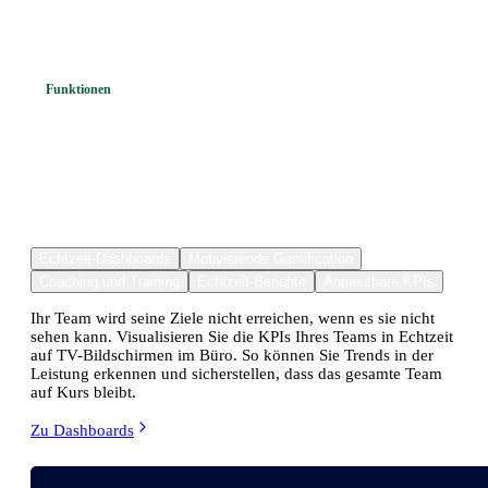
Funktionen
Entwickelt, um es Ihrem Team
leicht
und unterhaltsam
zu machen, seine
Leistung zu verbessern.
Echtzeit-Dashboards
Motivierende Gamification
Coaching und Training
Echtzeit-Berichte
Anpassbare KPIs
Ihr Team wird seine Ziele nicht erreichen, wenn es sie nicht
sehen kann. Visualisieren Sie die KPIs Ihres Teams in Echtzeit
auf TV-Bildschirmen im Büro. So können Sie Trends in der
Leistung erkennen und sicherstellen, dass das gesamte Team
auf Kurs bleibt.
Zu Dashboards