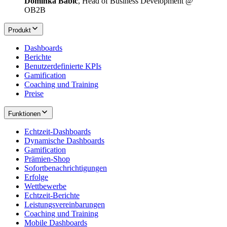
Dominka Babić
, Head of Business Development @
OB2B
Produkt
Dashboards
Berichte
Benutzerdefinierte KPIs
Gamification
Coaching und Training
Preise
Funktionen
Echtzeit-Dashboards
Dynamische Dashboards
Gamification
Prämien-Shop
Sofortbenachrichtigungen
Erfolge
Wettbewerbe
Echtzeit-Berichte
Leistungsvereinbarungen
Coaching und Training
Mobile Dashboards