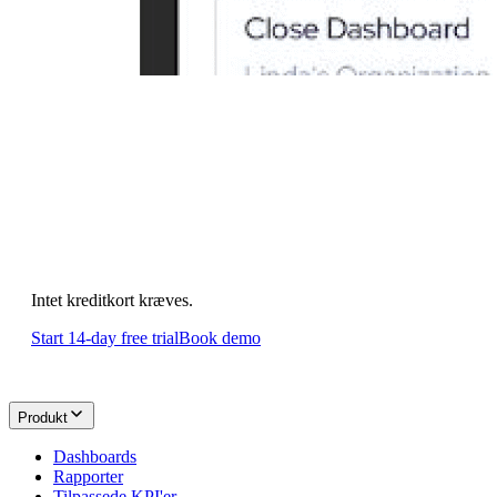
Begynd at bygge dit
første dashboard
i dag.
Intet kreditkort kræves.
Start 14-day free trial
Book demo
Produkt
Dashboards
Rapporter
Tilpassede KPI'er