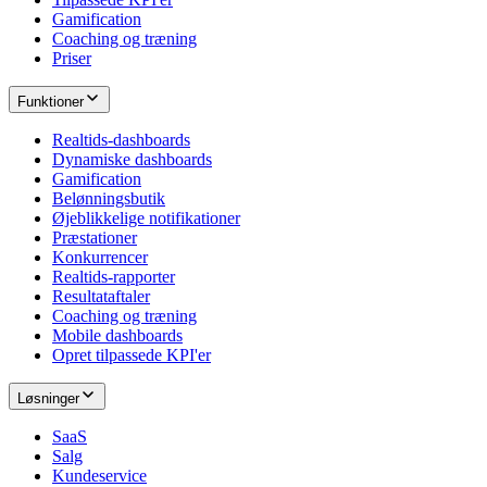
Gamification
Coaching og træning
Priser
Funktioner
Realtids-dashboards
Dynamiske dashboards
Gamification
Belønningsbutik
Øjeblikkelige notifikationer
Præstationer
Konkurrencer
Realtids-rapporter
Resultataftaler
Coaching og træning
Mobile dashboards
Opret tilpassede KPI'er
Løsninger
SaaS
Salg
Kundeservice