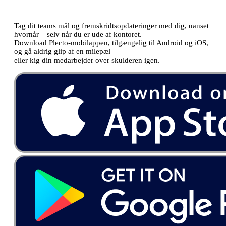
Plectos mobilapp
Tag dit teams mål og fremskridtsopdateringer med dig, uanset
hvornår – selv når du er ude af kontoret.
Download Plecto-mobilappen, tilgængelig til Android og iOS,
og gå aldrig glip af en milepæl
eller kig din medarbejder over skulderen igen.