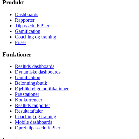
Produkt
Dashboards
Rapporter
Tilpassede KPI'er
Gamification
Coaching og træning
Priser
Funktioner
Realtids-dashboards
Dynamiske dashboards
Gamification
Belønningsbutik
Øjeblikkelige notifikationer
Præstationer
Konkurrencer
Realtids-rapporter
Resultataftaler
Coaching og træning
Mobile dashboards
Opret tilpassede KPI'er