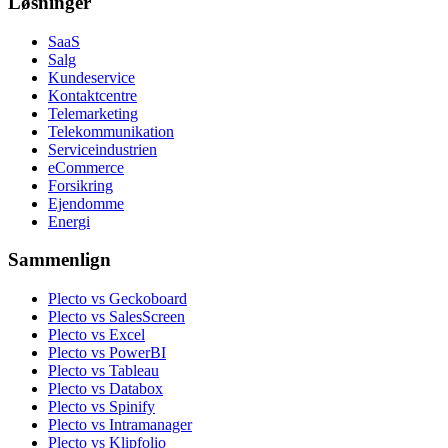
Løsninger
SaaS
Salg
Kundeservice
Kontaktcentre
Telemarketing
Telekommunikation
Serviceindustrien
eCommerce
Forsikring
Ejendomme
Energi
Sammenlign
Plecto vs Geckoboard
Plecto vs SalesScreen
Plecto vs Excel
Plecto vs PowerBI
Plecto vs Tableau
Plecto vs Databox
Plecto vs Spinify
Plecto vs Intramanager
Plecto vs Klipfolio