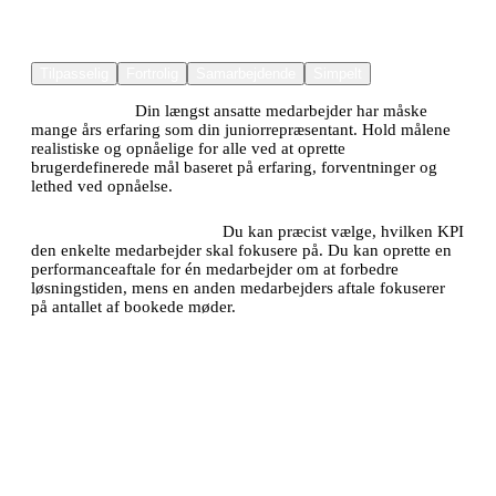
perfekte for dig og dine medarbejdere
Tilpasselig
Fortrolig
Samarbejdende
Simpelt
Variable mål:
Din længst ansatte medarbejder har måske
mange års erfaring som din juniorrepræsentant. Hold målene
realistiske og opnåelige for alle ved at oprette
brugerdefinerede mål baseret på erfaring, forventninger og
lethed ved opnåelse.
Brugerdefinerede KPI'er:
Du kan præcist vælge, hvilken KPI
den enkelte medarbejder skal fokusere på. Du kan oprette en
performanceaftale for én medarbejder om at forbedre
løsningstiden, mens en anden medarbejders aftale fokuserer
på antallet af bookede møder.
Performanceaftaler i din lomme med