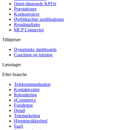
Opret tilpassede KPI'er
Præstationer
Konkurrencer
Øjeblikkelige notifikationer
Resultataftaler
MCP Connector
Tilføjelser
Dynamiske dashboards
Coaching og træning
Løsninger
Efter branche
Telekommunikation
Kontaktcentre
Rekruttering
eCommerce
Forsikring
Detail
Telemarketing
Hjemmesikkerhed
SaaS