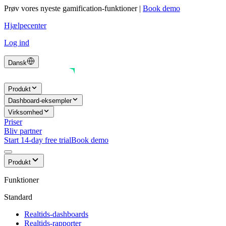
Prøv vores nyeste gamification-funktioner
|
Book demo
Hjælpecenter
Log ind
Dansk
Produkt
Dashboard-eksempler
Virksomhed
Priser
Bliv partner
Start 14-day free trial
Book demo
Produkt
Funktioner
Standard
Realtids-dashboards
Realtids-rapporter