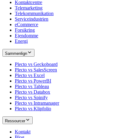
Kontaktcentre
Telemarketing
Telekommunikation
Serviceindustrien
eCommerce
Forsikring
Ejendomme
Energi
Sammenlign
Plecto vs Geckoboard
Plecto vs SalesScreen
Plecto vs Excel
Plecto vs PowerBI
Plecto vs Tableau
Plecto vs Databox
Plecto vs Spinify
Plecto vs Intramanager
Plecto vs Klipfolio
Ressourcer
Kontakt
Blog