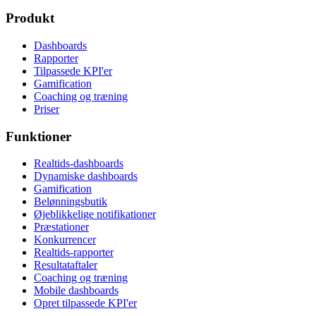
Produkt
Dashboards
Rapporter
Tilpassede KPI'er
Gamification
Coaching og træning
Priser
Funktioner
Realtids-dashboards
Dynamiske dashboards
Gamification
Belønningsbutik
Øjeblikkelige notifikationer
Præstationer
Konkurrencer
Realtids-rapporter
Resultataftaler
Coaching og træning
Mobile dashboards
Opret tilpassede KPI'er