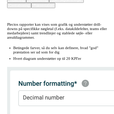
Tilpasning
Visualisering
Uden begrænsninger
Centralisering
Præsentation
Rapporter du kan tilpasse efter dine behov
Plectos rapporter kan vises som grafik og understøtter drill-
downs på specifikke nøgletal (f.eks. datakildefelter, teams eller
medarbejdere) samt trendlinjer og stablede søjle- eller
arealdiagrammer.
Betingede farver, så du selv kan definere, hvad "god"
præstation ser ud som for dig
Hvert diagram understøtter op til 20 KPI'er