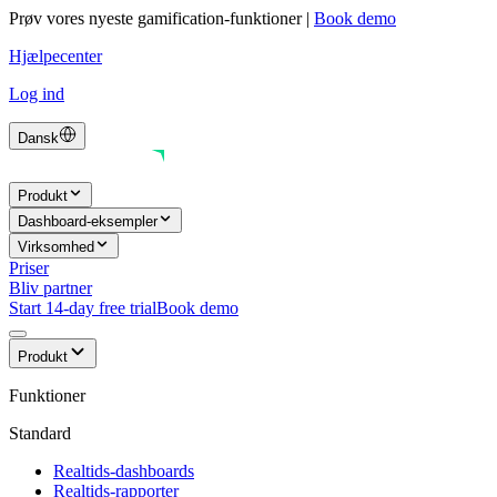
Prøv vores nyeste gamification-funktioner
|
Book demo
Hjælpecenter
Log ind
Dansk
Produkt
Dashboard-eksempler
Virksomhed
Priser
Bliv partner
Start 14-day free trial
Book demo
Produkt
Funktioner
Standard
Realtids-dashboards
Realtids-rapporter