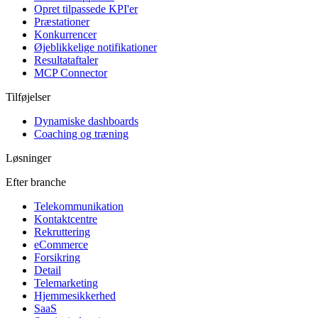
Opret tilpassede KPI'er
Præstationer
Konkurrencer
Øjeblikkelige notifikationer
Resultataftaler
MCP Connector
Tilføjelser
Dynamiske dashboards
Coaching og træning
Løsninger
Efter branche
Telekommunikation
Kontaktcentre
Rekruttering
eCommerce
Forsikring
Detail
Telemarketing
Hjemmesikkerhed
SaaS