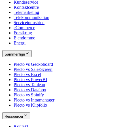
Kundeservice
Kontaktcentre
Telemarketing
Telekommunikation
Serviceindustrien
eCommerce
Forsikring
Ejendomme
Energi
Sammenlign
Plecto vs Geckoboard
Plecto vs SalesScreen
Plecto vs Excel
Plecto vs PowerBI
Plecto vs Tableau
Plecto vs Databox
Plecto vs Spinify
Plecto vs Intramanager
Plecto vs Klipfolio
Ressourcer
Kontakt